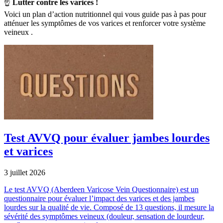
☝️
Lutter contre les varices !
Voici un plan d’action nutritionnel qui vous guide pas à pas pour
atténuer les symptômes de vos varices et renforcer votre système
veineux
.
Test AVVQ pour évaluer jambes lourdes
et varices
3 juillet 2026
Le test AVVQ (Aberdeen Varicose Vein Questionnaire) est un
questionnaire pour évaluer l’impact des varices et des jambes
lourdes sur la qualité de vie. Composé de 13 questions, il mesure la
sévérité des symptômes veineux (douleur, sensation de lourdeur,