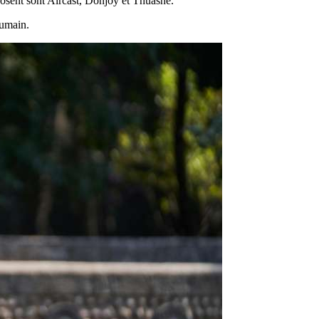
osent sont Aircast, Donjoy et Thuasne.
humain.