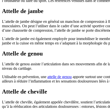
l’ordinateur ou faire du sport. Les références vendues dans le commer
Attelle de jambe
L’attelle de jambe désigne en général un manchon de compression à fixer
musculaires. On peut l’utiliser dans le cadre d’une activité sportive c
d’une chaussette de compression, l’attelle de jambe se porte discrètem
L’attelle de jambe est également employée pour immobiliser le membre en
jambe et la cuisse en même temps en s’adaptant à la morphologie du pati
Attelle de genou
L’attelle de genou assiste l’articulation dans ses mouvements afin de la
niveau du cartilage.
Utilisable en prévention, une
attelle de genou
apporte surtout une contr
ailleurs à réduire l’inflammation et les sensations douloureuses liées à
Attelle de cheville
L’attelle de cheville, également appelée chevillère, soutient l’articula
qu’à la rééducation des articulations douloureuses : entorses, lésions