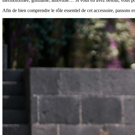
thermoformée, gonflable, amovible… Si vous en avez besoin, vous pou
Afin de bien comprendre le rôle essentiel de cet accessoire, passons en