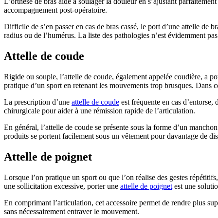
L’orthèse de bras aide à soulager la douleur en s’ajustant parfaitement
accompagnement post-opératoire.
Difficile de s’en passer en cas de bras cassé, le port d’une attelle de 
radius ou de l’humérus. La liste des pathologies n’est évidemment pas
Attelle de coude
Rigide ou souple, l’attelle de coude, également appelée coudière, a pou
pratique d’un sport en retenant les mouvements trop brusques. Dans cer
La prescription d’une
attelle de coude
est fréquente en cas d’entorse, d
chirurgicale pour aider à une rémission rapide de l’articulation.
En général, l’attelle de coude se présente sous la forme d’un manchon 
produits se portent facilement sous un vêtement pour davantage de discr
Attelle de poignet
Lorsque l’on pratique un sport ou que l’on réalise des gestes répétitif
une sollicitation excessive, porter une
attelle de poignet
est une solutio
En comprimant l’articulation, cet accessoire permet de rendre plus suppo
sans nécessairement entraver le mouvement.