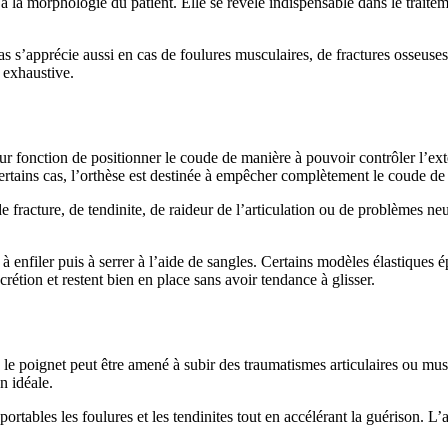
 à la morphologie du patient. Elle se révèle indispensable dans le traite
bras s’apprécie aussi en cas de foulures musculaires, de fractures osseus
 exhaustive.
r fonction de positionner le coude de manière à pouvoir contrôler l’exten
tains cas, l’orthèse est destinée à empêcher complètement le coude de se
e fracture, de tendinite, de raideur de l’articulation ou de problèmes neu
à enfiler puis à serrer à l’aide de sangles. Certains modèles élastique
étion et restent bien en place sans avoir tendance à glisser.
s, le poignet peut être amené à subir des traumatismes articulaires ou mus
n idéale.
rtables les foulures et les tendinites tout en accélérant la guérison. L’