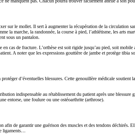
ce ne manquent pas. Chacun pourra trouver facilement attelle à son pou
 sur le mollet. Il sert à augmenter la récupération de la circulation san
omme la marche, la randonnée, la course à pied, l’athlétisme, les arts ma
ent sous un pantalon.
 cas de fracture. L’orthèse est soit rigide jusqu’au pied, soit mobile a
ent. A noter que les expressions gouttière de jambe et protège tibia sont
 protéger d’éventuelles blessures. Cette genouillère médicale soutient la 
ibution indispensable au rétablissement du patient après une blessure gr
 une entorse, une foulure ou une ostéoarthrite (arthrose).
tion afin de garantir une guérison des muscles et des tendons déchirés. El
 de ligaments…