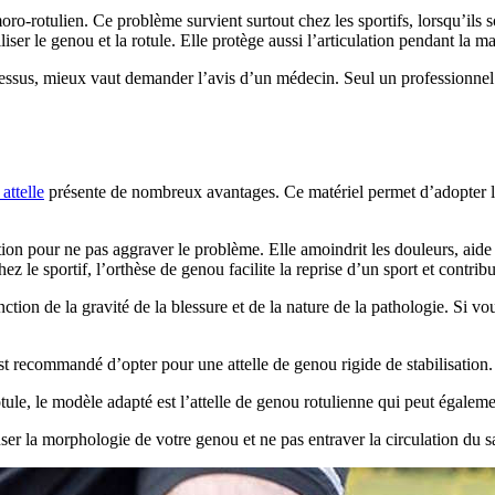
o-rotulien. Ce problème survient surtout chez les sportifs, lorsqu’ils 
liser le genou et la rotule. Elle protège aussi l’articulation pendant la m
essus, mieux vaut demander l’avis d’un médecin. Seul un professionnel d
attelle
présente de nombreux avantages. Ce matériel permet d’adopter les
lation pour ne pas aggraver le problème. Elle amoindrit les douleurs, aide
hez le sportif, l’orthèse de genou facilite la reprise d’un sport et contri
ction de la gravité de la blessure et de la nature de la pathologie. Si 
st recommandé d’opter pour une attelle de genou rigide de stabilisation.
ule, le modèle adapté est l’attelle de genou rotulienne qui peut également
user la morphologie de votre genou et ne pas entraver la circulation du s